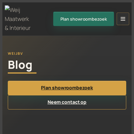
Ga
naar
Plan showroombezoek
Men
de
inhoud
Blog
Plan showroombezoek
Neem contact op